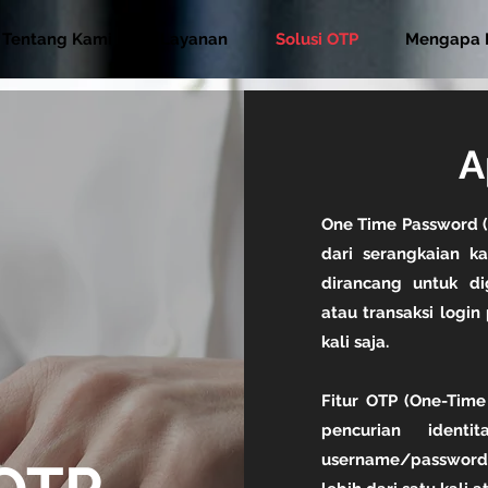
Tentang Kami
Layanan
Solusi OTP
Mengapa 
A
One Time Password (
dari serangkaian k
dirancang untuk d
atau transaksi logi
kali saja.
Fitur OTP (One-Tim
pencurian ident
username/password