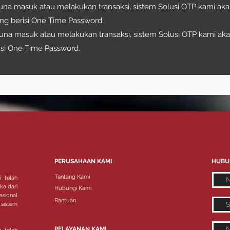
gguna masuk atau melakukan transaksi, sistem Solusi OTP kami a
ang berisi One Time Password.
gguna masuk atau melakukan transaksi, sistem Solusi OTP kami a
isi One Time Password.
Jelaskan secara singkat gelar Anda dan sorotan lainny
PERUSAHAAN KAMI
HUBU
studi Anda yang ingin Anda bagikan. Pastikan untuk 
Tentang Kami
 telah
keterampilan relevan yang Anda peroleh, prestasi yang
ka dari
Hubungi Kami
atau pencapaian yang Anda capai selama pendidikan.
sional
Bantuan
sistem
PELAYANAN KAMI