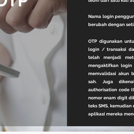
OTP
lebih dari satu kali 
Nama login penggun
berubah dengan setia
OTP digunakan untu
login / transaksi 
telah menjadi met
mengaktifkan login 
mem
validasi akun 
sah. Juga dikena
authorisation code (
nomor enam digit di
teks SMS, kemudian 
aplikasi mereka men