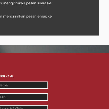
kan mengirimkan pesan suara ke
kan mengirimkan pesan email ke
a tentang
NGI KAMI
memasukkan
 Anda raih,