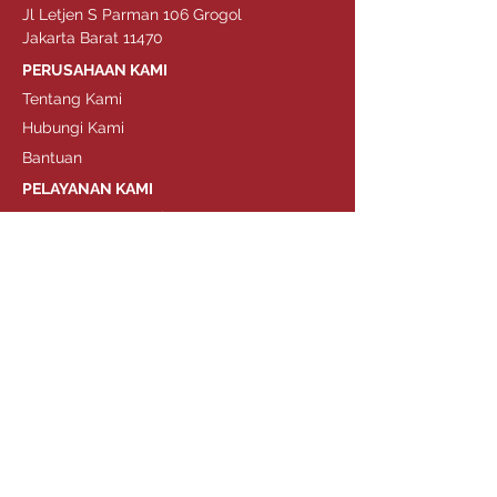
Jl Letjen S Parman 106 Grogol
Jakarta Barat 11470
PERUSAHAAN KAMI
Tentang Kami
Hubungi Kami
Bantuan
PELAYANAN KAMI
Mengapa Commsol?
SIP Trunk
Customer Relation Management
Virtual Call Center
IP PBX
OTP Solution
HUBUNGI KAMI