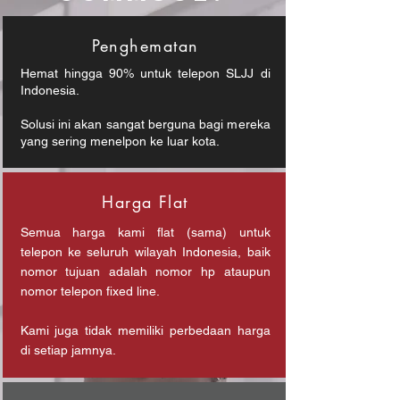
Penghematan
Hemat hingga 90% untuk telepon SLJJ di
Indonesia.
Solusi ini akan sangat berguna bagi mereka
yang sering menelpon ke luar kota.
Harga Flat
Semua harga kami flat (sama) untuk
telepon ke seluruh wilayah Indonesia, baik
nomor tujuan adalah nomor hp ataupun
nomor telepon fixed line.
Kami juga tidak memiliki perbedaan harga
di setiap jamnya.